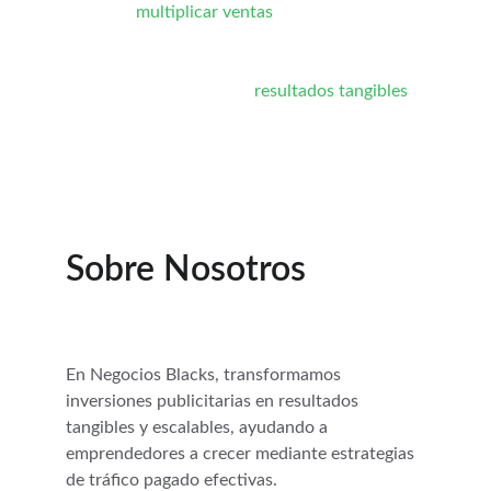
logrado 
multiplicar ventas
, reducir costos de 
adquisición y construir audiencias leales para 
diversos sectores. Mi misión es convertir cada 
inversión publicitaria en 
resultados tangibles
 y 
escalables, permitiendo que los negocios 
crezcan de manera sostenible en el mundo 
digital.
Sobre Nosotros
En Negocios Blacks, transformamos 
inversiones publicitarias en resultados 
tangibles y escalables, ayudando a 
emprendedores a crecer mediante estrategias 
de tráfico pagado efectivas.