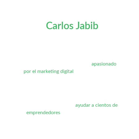
By 
Carlos Jabib
 - 
Máster en tráfico 
digital
Soy ingeniero de profesión y un 
apasionado 
por el marketing digital
. Me especializo en 
tráfico pagado para ayudar a negocios a 
crecer mediante campañas publicitarias 
efectivas en Meta Ads.
He tenido el privilegio de 
ayudar a cientos de 
emprendedores
 y dueños de negocios a 
escalar sus marcas mediante estrategias de 
publicidad altamente optimizadas. Con un 
enfoque basado en datos y rendimiento, he 