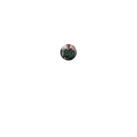
El enfoque basado en datos de Carlos 
transformó nuestra estrategia 
publicitaria y aumentó nuestra audiencia.
Juan Pérez
Servicios
Estrategias de publicidad digital efectivas.