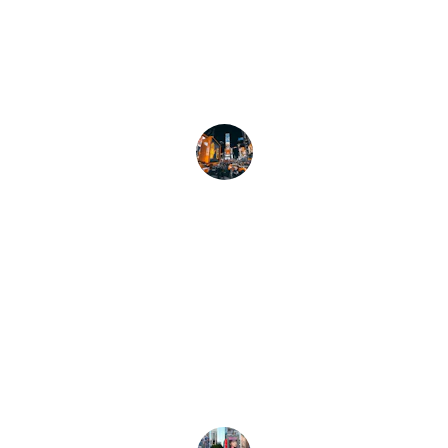
Gracias a Carlos, mis ventas se 
multiplicaron y optimicé mi inversión en 
publicidad.
María
★★★★★
La estrategia de tráfico pagado creó una 
audiencia leal y mejoró mis resultados 
significativamente.